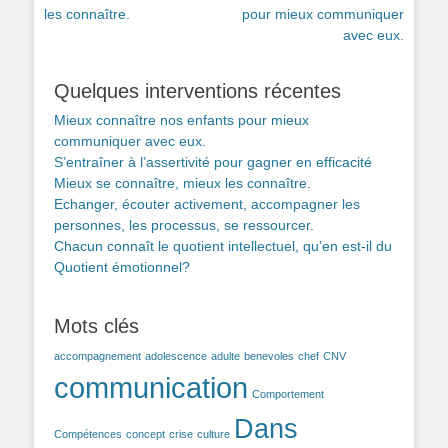
précédent :
suivant :
les connaître.
pour mieux communiquer
l’article
avec eux.
Quelques interventions récentes
Mieux connaître nos enfants pour mieux
communiquer avec eux.
S’entraîner à l’assertivité pour gagner en efficacité
Mieux se connaître, mieux les connaître.
Echanger, écouter activement, accompagner les
personnes, les processus, se ressourcer.
Chacun connaît le quotient intellectuel, qu’en est-il du
Quotient émotionnel?
Mots clés
accompagnement
adolescence
adulte
benevoles
chef
CNV
communication
Comportement
Dans
Compétences
concept
crise
culture