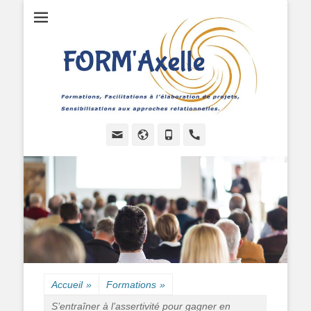
Formations, Facilitations à l'élaboration de projets, Sensibilisations
FORMAXELLE -
aux approches relationnelles.
I.R.A.A.P.P.
Email
Site
Tél
Handset
web
Accueil
»
Formations
»
S’entraîner à l’assertivité pour gagner en