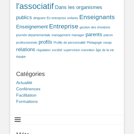
l'associatif
Dans les organismes
Enseignants
publics
dirigeant
En entreprise
enfants
Entreprise
Enseignement
gestion des émotions
parents
journée departementale
management
manager
patron
profils
professionnels
Profils de personnalité
Pédagogie
reeap
relations
régulation
société
supervision
transition
âge de la vie
équipe
Catégories
Actualité
Conférences
Facilitation
Formations