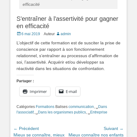
efficacité
S’entraîner à l’assertivité pour gagner
en efficacité
Posté
6 mai 2019
Auteur
admin
le
L’objectif de cette formation est de susciter la prise de
conscience par rapport à son fonctionnement
relationnel, s’entraîner au processus d’affirmation de
soi, l’assertivité. Acquérir et/ou développer sa
réactivité dans les situations de confrontation.
Partager :
Imprimer
E-mail
Catégories
Formations
Balises
communication
, ␣
Dans
l'associatif
, ␣
Dans les organismes publics
, ␣
Entreprise
Navigation
← Précédent
Suivant →
Article
Article
Mieux se connaître, mieux
Mieux connaître nos enfants
de