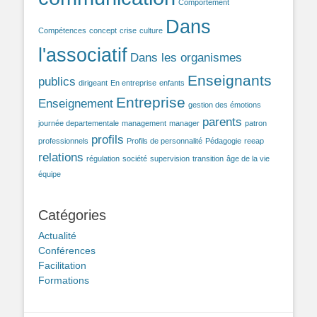
Comportement
Dans
Compétences
concept
crise
culture
l'associatif
Dans les organismes
Enseignants
publics
dirigeant
En entreprise
enfants
Entreprise
Enseignement
gestion des émotions
parents
journée departementale
management
manager
patron
profils
professionnels
Profils de personnalité
Pédagogie
reeap
relations
régulation
société
supervision
transition
âge de la vie
équipe
Catégories
Actualité
Conférences
Facilitation
Formations