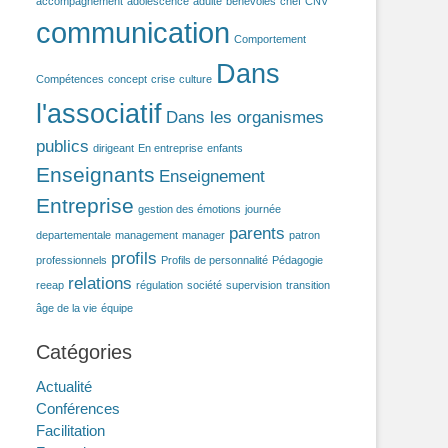
accompagnement
adolescence
adulte
benevoles
chef
CNV
communication
Comportement
Dans
Compétences
concept
crise
culture
l'associatif
Dans les organismes
publics
dirigeant
En entreprise
enfants
Enseignants
Enseignement
Entreprise
gestion des émotions
journée
parents
departementale
management
manager
patron
profils
professionnels
Profils de personnalité
Pédagogie
relations
reeap
régulation
société
supervision
transition
âge de la vie
équipe
Catégories
Actualité
Conférences
Facilitation