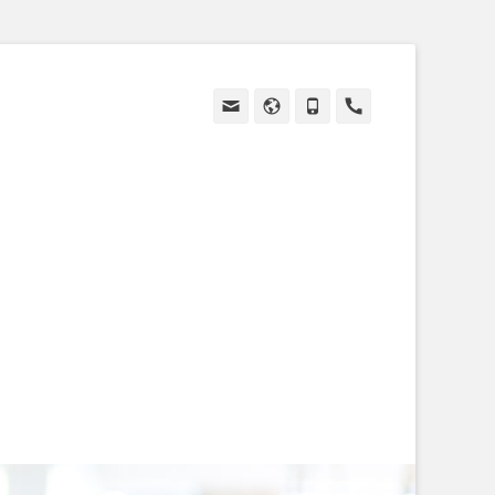
Email
Site
Tél
Handset
web