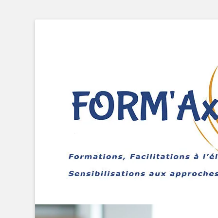
Formations, Facilitations à l'élaboration de projets, Sensib
FORMAXELLE - I.R