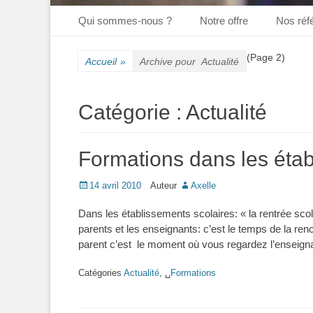
Premier menu
Aller
Qui sommes-nous ?
Notre offre
Nos réf
au
contenu
(Page 2)
Accueil
»
Archive pour
Actualité
Catégorie :
Actualité
Formations dans les étab
Posté
14 avril 2010
Auteur
Axelle
le
Dans les établissements scolaires: « la rentrée sco
parents et les enseignants: c’est le temps de la ren
parent c’est le moment où vous regardez l’enseigna
Catégories
Actualité
, ␣
Formations