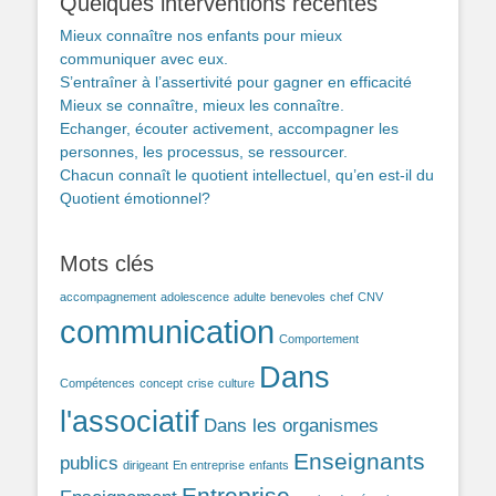
Quelques interventions récentes
Mieux connaître nos enfants pour mieux
communiquer avec eux.
S’entraîner à l’assertivité pour gagner en efficacité
Mieux se connaître, mieux les connaître.
Echanger, écouter activement, accompagner les
personnes, les processus, se ressourcer.
Chacun connaît le quotient intellectuel, qu’en est-il du
Quotient émotionnel?
Mots clés
accompagnement
adolescence
adulte
benevoles
chef
CNV
communication
Comportement
Dans
Compétences
concept
crise
culture
l'associatif
Dans les organismes
Enseignants
publics
dirigeant
En entreprise
enfants
Entreprise