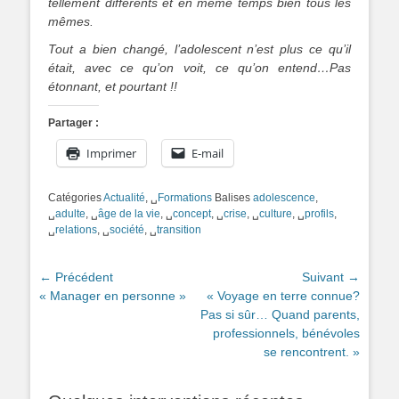
tellement différents et en même temps bien tous les
mêmes.
Tout a bien changé, l’adolescent n’est plus ce qu’il
était, avec ce qu’on voit, ce qu’on entend…Pas
étonnant, et pourtant !!
Partager :
Imprimer
E-mail
Catégories
Actualité
, ␣
Formations
Balises
adolescence
,
␣
adulte
, ␣
âge de la vie
, ␣
concept
, ␣
crise
, ␣
culture
, ␣
profils
,
␣
relations
, ␣
société
, ␣
transition
Navigation
← Précédent
Suivant →
Article
Article
« Manager en personne »
« Voyage en terre connue?
de
précédent :
suivant :
Pas si sûr… Quand parents,
l’article
professionnels, bénévoles
se rencontrent. »