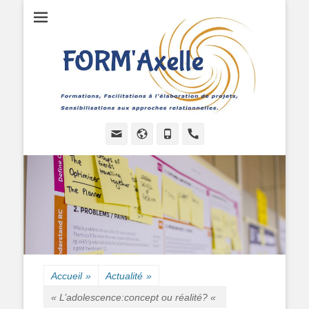
Formations, Facilitations à l'élaboration de projets, Sensibilisations
FORMAXELLE -
aux approches relationnelles.
I.R.A.A.P.P.
Email
Site
Tél
Handset
web
Accueil
»
Actualité
»
« L’adolescence:concept ou réalité? «