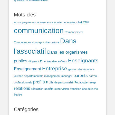
Mots clés
accompagnement
adolescence
adulte
benevoles
chef
CNV
communication
Comportement
Dans
Compétences
concept
crise
culture
l'associatif
Dans les organismes
Enseignants
publics
dirigeant
En entreprise
enfants
Entreprise
Enseignement
gestion des émotions
parents
journée departementale
management
manager
patron
profils
professionnels
Profils de personnalité
Pédagogie
reeap
relations
régulation
société
supervision
transition
âge de la vie
équipe
Catégories