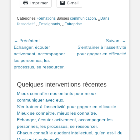
Imprimer
E-mail
Catégories
Formations
Balises
communication
, ␣
Dans
l'associatif
, ␣
Enseignants
, ␣
Entreprise
Navigation
← Précédent
Suivant →
Article
Article
Echanger, écouter
S’entraîner à l’assertivité
de
précédent :
suivant :
activement, accompagner
pour gagner en efficacité
l’article
les personnes, les
processus, se ressourcer.
Quelques interventions récentes
Mieux connaître nos enfants pour mieux
communiquer avec eux.
S’entraîner à l’assertivité pour gagner en efficacité
Mieux se connaître, mieux les connaître.
Echanger, écouter activement, accompagner les
personnes, les processus, se ressourcer.
Chacun connaît le quotient intellectuel, qu’en est-il du
Quotient émotionnel?