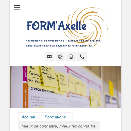
Formations, Facilitations à l'élaboration de projets, Sensibilisations
FORMAXELLE -
aux approches relationnelles.
I.R.A.A.P.P.
Email
Site
Tél
Handset
web
Accueil
»
Formations
»
Mieux se connaître, mieux les connaître.