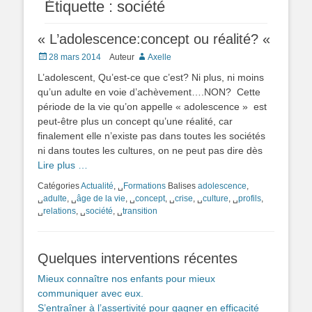
Étiquette :
société
« L’adolescence:concept ou réalité? «
Posté
28 mars 2014
Auteur
Axelle
le
L’adolescent, Qu’est-ce que c’est? Ni plus, ni moins
qu’un adulte en voie d’achèvement….NON? Cette
période de la vie qu’on appelle « adolescence » est
peut-être plus un concept qu’une réalité, car
finalement elle n’existe pas dans toutes les sociétés
ni dans toutes les cultures, on ne peut pas dire dès
Lire plus …
Catégories
Actualité
, ␣
Formations
Balises
adolescence
,
␣
adulte
, ␣
âge de la vie
, ␣
concept
, ␣
crise
, ␣
culture
, ␣
profils
,
␣
relations
, ␣
société
, ␣
transition
Quelques interventions récentes
Mieux connaître nos enfants pour mieux
communiquer avec eux.
S’entraîner à l’assertivité pour gagner en efficacité