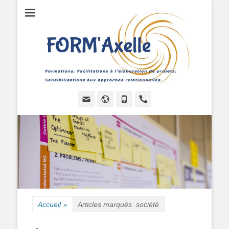
Formations, Facilitations à l'élaboration de projets, Sensibilisations
FORMAXELLE -
aux approches relationnelles.
I.R.A.A.P.P.
Email
Site
Tél
Handset
web
Accueil
»
Articles marqués
société