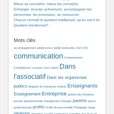
Mieux se connaître, mieux les connaître.
Echanger, écouter activement, accompagner les
personnes, les processus, se ressourcer.
Chacun connaît le quotient intellectuel, qu’en est-il du
Quotient émotionnel?
Mots clés
accompagnement
adolescence
adulte
benevoles
chef
CNV
communication
Comportement
Dans
Compétences
concept
crise
culture
l'associatif
Dans les organismes
Enseignants
publics
dirigeant
En entreprise
enfants
Entreprise
Enseignement
gestion des émotions
parents
journée departementale
management
manager
patron
profils
professionnels
Profils de personnalité
Pédagogie
reeap
relations
régulation
société
supervision
transition
âge de la vie