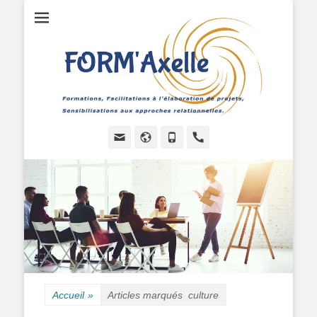
Formations, Facilitations à l'élaboration de projets, Sensibilisations
FORMAXELLE -
aux approches relationnelles.
I.R.A.A.P.P.
Email
Site
Tél
Handset
web
Accueil
»
Articles marqués
culture