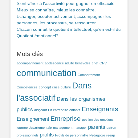
S’entraîner à l’assertivité pour gagner en efficacité
Mieux se connaître, mieux les connaître.
Echanger, écouter activement, accompagner les
personnes, les processus, se ressourcer.
Chacun connaît le quotient intellectuel, qu’en est-il du
Quotient émotionnel?
Mots clés
accompagnement
adolescence
adulte
benevoles
chef
CNV
communication
Comportement
Dans
Compétences
concept
crise
culture
l'associatif
Dans les organismes
Enseignants
publics
dirigeant
En entreprise
enfants
Entreprise
Enseignement
gestion des émotions
parents
journée departementale
management
manager
patron
profils
professionnels
Profils de personnalité
Pédagogie
reeap