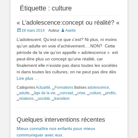
Étiquette :
culture
« L’adolescence:concept ou réalité? «
Posté
28 mars 2014
Auteur
Axelle
le
L’adolescent, Qu’est-ce que c’est? Ni plus, ni moins
qu’un adulte en voie d’achèvement….NON? Cette
période de la vie qu’on appelle « adolescence » est
peut-être plus un concept qu’une réalité, car
finalement elle n’existe pas dans toutes les sociétés
ni dans toutes les cultures, on ne peut pas dire dès
Lire plus …
Catégories
Actualité
, ␣
Formations
Balises
adolescence
,
␣
adulte
, ␣
âge de la vie
, ␣
concept
, ␣
crise
, ␣
culture
, ␣
profils
,
␣
relations
, ␣
société
, ␣
transition
Quelques interventions récentes
Mieux connaître nos enfants pour mieux
communiquer avec eux.