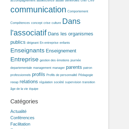
accompagnement
adolescence
adulte
benevoles
chef
CNV
communication
Comportement
Dans
Compétences
concept
crise
culture
l'associatif
Dans les organismes
publics
dirigeant
En entreprise
enfants
Enseignants
Enseignement
Entreprise
gestion des émotions
journée
parents
departementale
management
manager
patron
profils
professionnels
Profils de personnalité
Pédagogie
relations
reeap
régulation
société
supervision
transition
âge de la vie
équipe
Catégories
Actualité
Conférences
Facilitation