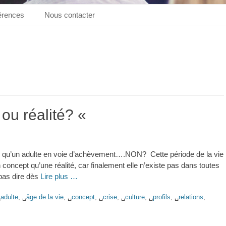
érences
Nous contacter
ou réalité? «
ns qu’un adulte en voie d’achèvement….NON? Cette période de la vie
concept qu’une réalité, car finalement elle n’existe pas dans toutes
 pas dire dès
Lire plus …
␣
adulte
, ␣
âge de la vie
, ␣
concept
, ␣
crise
, ␣
culture
, ␣
profils
, ␣
relations
,