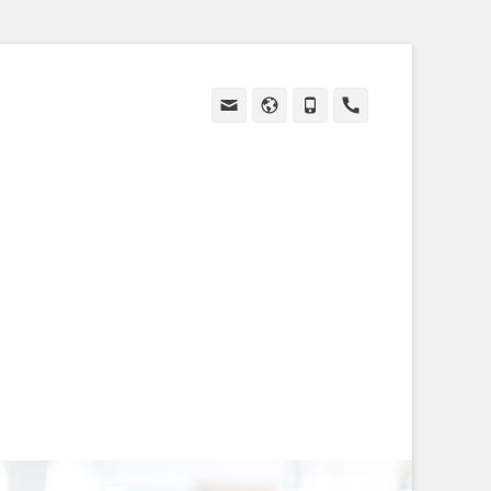
Email
Site
Tél
Handset
web