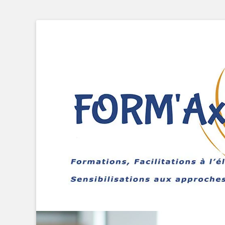
Formations, Facilitations à l'élaboration de projets, Sensib
FORMAXELLE - I.R