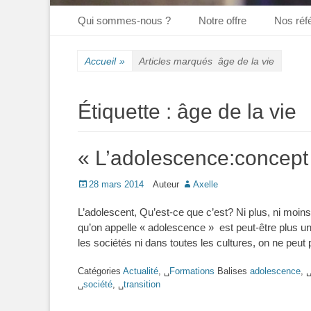
Premier menu
Aller
Qui sommes-nous ?
Notre offre
Nos réf
au
contenu
Accueil
»
Articles marqués
âge de la vie
Étiquette :
âge de la vie
« L’adolescence:concept 
Posté
28 mars 2014
Auteur
Axelle
le
L’adolescent, Qu’est-ce que c’est? Ni plus, ni moi
qu’on appelle « adolescence » est peut-être plus un 
les sociétés ni dans toutes les cultures, on ne peut
Catégories
Actualité
, ␣
Formations
Balises
adolescence
, 
␣
société
, ␣
transition